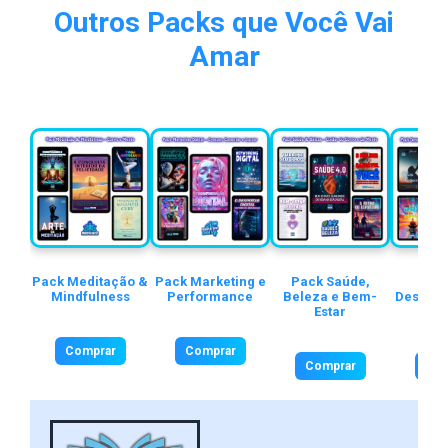
Outros Packs que Você Vai
Amar
Pack Meditação &
Pack Marketing e
Pack Saúde,
P
Mindfulness
Performance
Beleza e Bem-
Desenvo
Estar
Pes
Comprar
Comprar
Comprar
Com