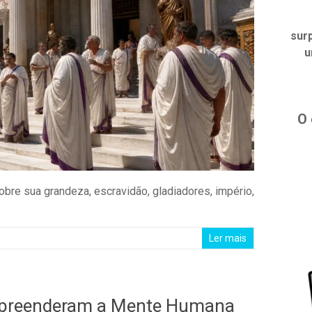
sur
u
O 
obre sua grandeza, escravidão, gladiadores, império,
Ler mais
mpreenderam a Mente Humana