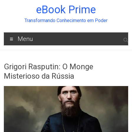
Pular
eBook Prime
para
o
conteúdo
Transformando Conhecimento em Poder
Menu
Grigori Rasputin: O Monge
Misterioso da Rússia