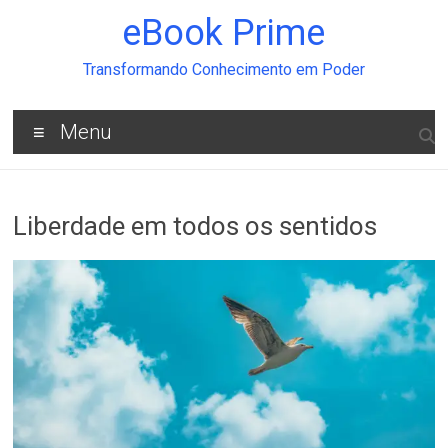
Pular
eBook Prime
para
o
conteúdo
Transformando Conhecimento em Poder
Menu
Liberdade em todos os sentidos