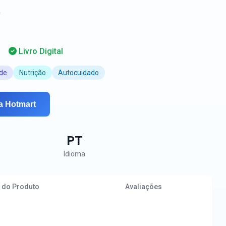
r
3
Livro Digital
ade
Nutrição
Autocuidado
a Hotmart
PT
Idioma
 do Produto
Avaliações