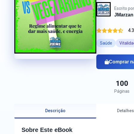
Escrito po
JMarzan
4.
Saúde
Vitalid
Comprar n
100
Páginas
Descrição
Detalhes
Sobre Este eBook