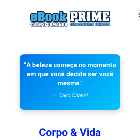
“A beleza começa no momento
em que você decide ser você
mesma.”
— Coco Chanel
Corpo & Vida