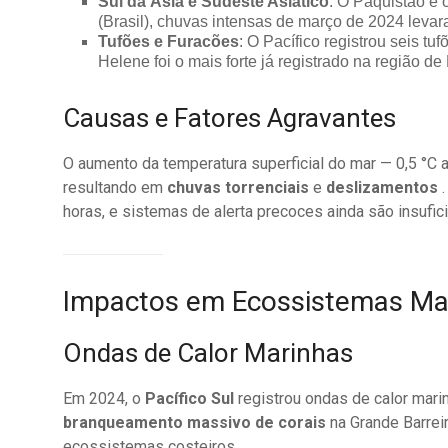
Sul da Ásia e Sudeste Asiático
: O Paquistão e 
(Brasil), chuvas intensas de março de 2024 levar
Tufões e Furacões
: O Pacífico registrou seis 
Helene foi o mais forte já registrado na região d
Causas e Fatores Agravantes
O aumento da temperatura superficial do mar — 0,5 °C 
resultando em
chuvas torrenciais
e
deslizamentos
.
horas, e sistemas de alerta precoces ainda são insufi
Impactos em Ecossistemas Ma
Ondas de Calor Marinhas
Em 2024, o
Pacífico Sul
registrou ondas de calor mar
branqueamento massivo de corais
na Grande Barrei
ecossistemas costeiros.