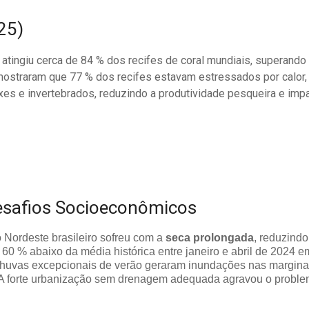
25)
atingiu cerca de 84 % dos recifes de coral mundiais, superand
ostraram que 77 % dos recifes estavam estressados por calor, 
ixes e invertebrados, reduzindo a produtividade pesqueira e im
Desafios Socioeconômicos
o Nordeste brasileiro sofreu com a
seca prolongada
, reduzind
60 % abaixo da média histórica entre janeiro e abril de 2024 e
huvas excepcionais de verão geraram inundações nas marginais 
 A forte urbanização sem drenagem adequada agravou o proble