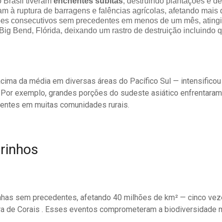
o Brasil tiveram
enchentes súbitas
, destruindo plantações e 
am à ruptura de barragens e falências agrícolas, afetando mais 
tufões consecutivos sem precedentes em menos de um mês, ating
e Big Bend, Flórida, deixando um rastro de destruição incluindo
acima da média em diversas áreas do Pacífico Sul — intensifico
 Por exemplo, grandes porções do sudeste asiático enfrentara
cientes em muitas comunidades rurais.
rinhos
inhas sem precedentes, afetando 40 milhões de km² — cinco vez
ra de Corais . Esses eventos comprometeram a biodiversidade 