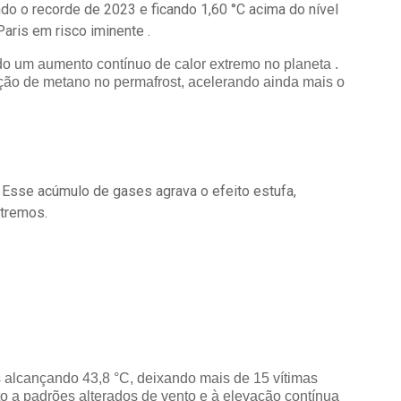
do o recorde de 2023 e ficando 1,60 °C acima do nível
aris em risco iminente .
indo um aumento contínuo de calor extremo no planeta .
ação de metano no permafrost, acelerando ainda mais o
 Esse acúmulo de gases agrava o efeito estufa,
xtremos.
s alcançando 43,8 °C, deixando mais de 15 vítimas
to a padrões alterados de vento e à elevação contínua