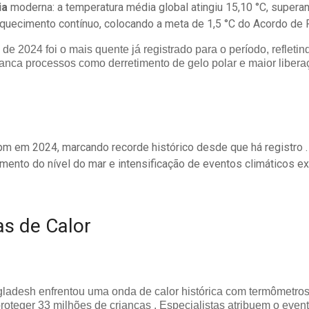
ia
moderna: a temperatura média global atingiu 15,10 °C, superan
aquecimento contínuo, colocando a meta de 1,5 °C do Acordo de P
 de 2024 foi o mais quente já registrado para o período, reflet
avanca processos como derretimento de gelo polar e maior liber
m em 2024, marcando recorde histórico desde que há registro .
ento do nível do mar e intensificação de eventos climáticos e
s de Calor
gladesh enfrentou uma onda de calor histórica com termômetro
roteger 33 milhões de crianças . Especialistas atribuem o even