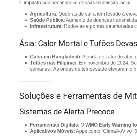
O impacto socioeconômico dessas mudanças inclui:
Agricultura
: Quebras de safra têm levado à elev
Saúde Pública
: Aumento de doenças transmitida
Infraestrutura
: Rodovias e pontes deterioradas 
Ásia: Calor Mortal e Tufões Deva
Calor em Bangladesh
: A onda de calor de abril
Tufões nas Filipinas
: Em novembro de 2024, Supe
semanas . As ondas de tempestade elevaram o nív
Soluções e Ferramentas de Mi
Sistemas de Alerta Precoce
Ferramentas Digitais
: O
WMO Early Warning for
Aplicativos Móveis
: Apps como “ClimaAoVivo” (