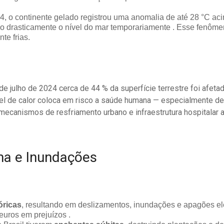
24, o continente gelado registrou uma anomalia de até 28 °C a
 drasticamente o nível do mar temporariamente . Esse fenômen
te frias.
 julho de 2024 cerca de 44 % da superfície terrestre foi afeta
vel de calor coloca em risco a saúde humana — especialmente de 
ecanismos de resfriamento urbano e infraestrutura hospitalar 
ma e Inundações
óricas
, resultando em deslizamentos, inundações e apagões elé
uros em prejuízos .