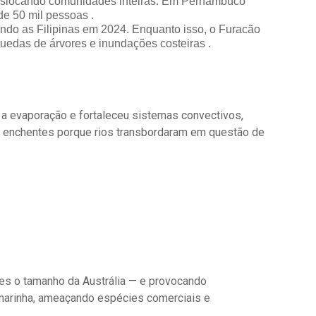
deslocando comunidades inteiras. Em Pernambuco
de 50 mil pessoas .
indo as Filipinas em 2024. Enquanto isso, o Furacão
 quedas de árvores e inundações costeiras .
u a evaporação e fortaleceu sistemas convectivos,
m enchentes porque rios transbordaram em questão de
es o tamanho da Austrália — e provocando
marinha, ameaçando espécies comerciais e