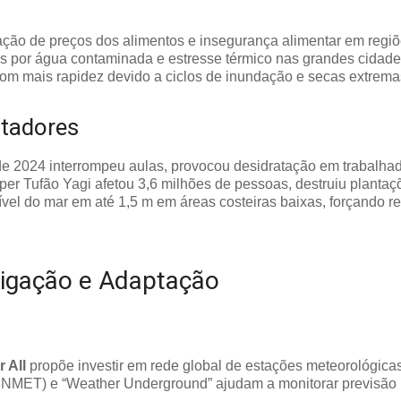
ação de preços dos alimentos e insegurança alimentar em regiõ
s por água contaminada e estresse térmico nas grandes cidade
com mais rapidez devido a ciclos de inundação e secas extrema
stadores
 de 2024 interrompeu aulas, provocou desidratação em trabalhad
r Tufão Yagi afetou 3,6 milhões de pessoas, destruiu plantaçõ
el do mar em até 1,5 m em áreas costeiras baixas, forçando r
tigação e Adaptação
 All
propõe investir em rede global de estações meteorológica
INMET) e “Weather Underground” ajudam a monitorar previsão l